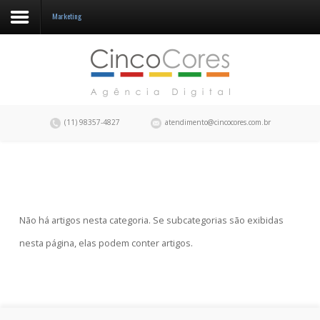
Marketing
A CincoCores
Portfolio
Blog
(11) 98357-4827
atendimento@cincocores.com.br
Fale conosco
Não há artigos nesta categoria. Se subcategorias são exibidas
nesta página, elas podem conter artigos.