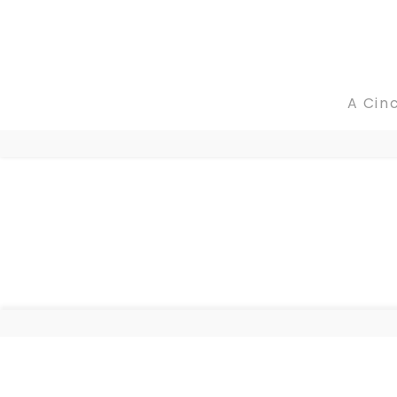
A CincoCores
A Cin
Portfolio
Blog
Fale conosco