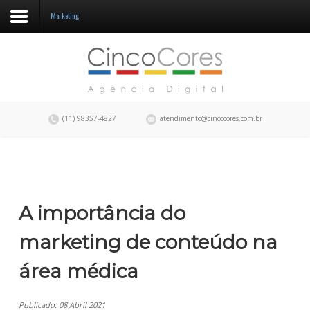
Marketing
A CincoCores
Portfolio
Blog
(11) 98357-4827
atendimento@cincocores.com.br
Fale conosco
A importância do
marketing de conteúdo na
área médica
Publicado: 08 Abril 2021