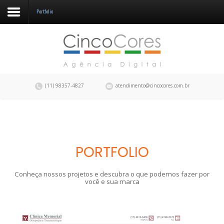
Portfolio
A CincoCores
Portfolio
Blog
(11) 98357-4827
atendimento@cincocores.com.br
Fale conosco
PORTFOLIO
Conheça nossos projetos e descubra o que podemos fazer por
você e sua marca