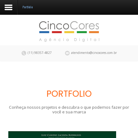
Portfolio
A CincoCores
Portfolio
Blog
(11) 98357-4827
atendimento@cincocores.com.br
Fale conosco
PORTFOLIO
Conheça nossos projetos e descubra o que podemos fazer por
você e sua marca