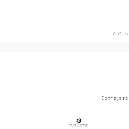
A CincoCores
A Cin
Portfolio
Blog
Fale conosco
Conheça nos