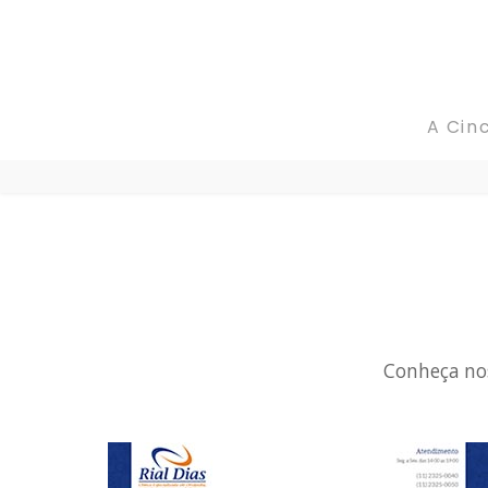
A CincoCores
A Cin
Portfolio
Blog
Fale conosco
Conheça nos